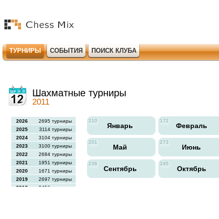
ТУРНИРЫ
СОБЫТИЯ
ПОИСК КЛУБА
Шахматные турниры
2011
210
172
2026
2695 турниры
Январь
Февраль
2025
3114 турниры
2024
3104 турниры
201
273
2023
3100 турниры
Май
Июнь
2022
2684 турниры
2021
1951 турниры
236
245
Сентябрь
Октябрь
2020
1671 турниры
2019
2697 турниры
2018
2456 турниры
2017
2613 турниры
2016
2564 турниры
2015
2731 турниры