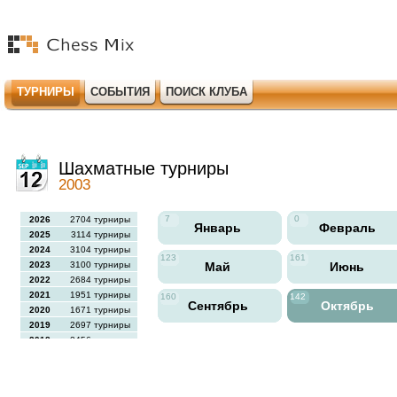
ТУРНИРЫ
СОБЫТИЯ
ПОИСК КЛУБА
Шахматные турниры
2003
7
0
2026
2704 турниры
Январь
Февраль
2025
3114 турниры
2024
3104 турниры
123
161
2023
3100 турниры
Май
Июнь
2022
2684 турниры
2021
1951 турниры
160
142
Сентябрь
Октябрь
2020
1671 турниры
2019
2697 турниры
2018
2456 турниры
2017
2613 турниры
2016
2564 турниры
2015
2731 турниры