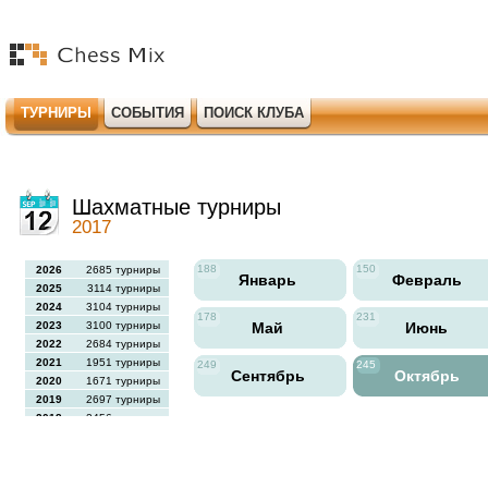
ТУРНИРЫ
СОБЫТИЯ
ПОИСК КЛУБА
Шахматные турниры
2017
188
150
2026
2685 турниры
Январь
Февраль
2025
3114 турниры
2024
3104 турниры
178
231
2023
3100 турниры
Май
Июнь
2022
2684 турниры
2021
1951 турниры
249
245
Сентябрь
Октябрь
2020
1671 турниры
2019
2697 турниры
2018
2456 турниры
2017
2613 турниры
2016
2564 турниры
2015
2731 турниры