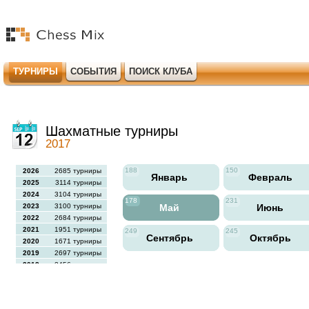
ТУРНИРЫ
СОБЫТИЯ
ПОИСК КЛУБА
Шахматные турниры
2017
188
150
2026
2685 турниры
Январь
Февраль
2025
3114 турниры
2024
3104 турниры
178
231
2023
3100 турниры
Май
Июнь
2022
2684 турниры
2021
1951 турниры
249
245
Сентябрь
Октябрь
2020
1671 турниры
2019
2697 турниры
2018
2456 турниры
2017
2613 турниры
2016
2564 турниры
2015
2731 турниры