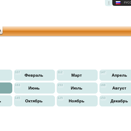
РУС
А
107
112
147
ь
Февраль
Март
Апрель
163
153
168
Июнь
Июль
Август
145
125
153
ь
Октябрь
Ноябрь
Декабрь