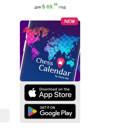
99
$ 69.
для
/ год