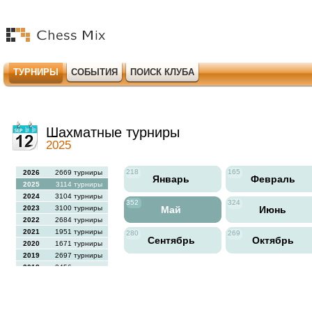
ТУРНИРЫ
СОБЫТИЯ
ПОИСК КЛУБА
Шахматные турниры
2025
218
165
2026
2669 турниры
Январь
Февраль
2025
3114 турниры
2024
3104 турниры
352
324
2023
3100 турниры
Май
Июнь
2022
2684 турниры
2021
1951 турниры
280
269
Сентябрь
Октябрь
2020
1671 турниры
2019
2697 турниры
2018
2456 турниры
2017
2613 турниры
2016
2564 турниры
2015
2731 турниры