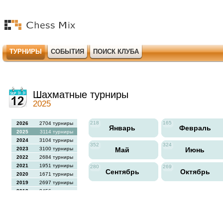
ТУРНИРЫ
СОБЫТИЯ
ПОИСК КЛУБА
Шахматные турниры
2025
218
165
2026
2704 турниры
Январь
Февраль
2025
3114 турниры
2024
3104 турниры
352
324
2023
3100 турниры
Май
Июнь
2022
2684 турниры
2021
1951 турниры
280
269
Сентябрь
Октябрь
2020
1671 турниры
2019
2697 турниры
2018
2456 турниры
2017
2613 турниры
2016
2564 турниры
2015
2731 турниры