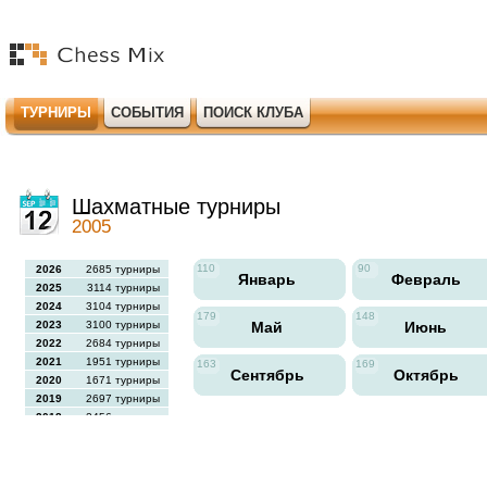
ТУРНИРЫ
СОБЫТИЯ
ПОИСК КЛУБА
Шахматные турниры
2005
110
90
2026
2685 турниры
Январь
Февраль
2025
3114 турниры
2024
3104 турниры
179
148
2023
3100 турниры
Май
Июнь
2022
2684 турниры
2021
1951 турниры
163
169
Сентябрь
Октябрь
2020
1671 турниры
2019
2697 турниры
2018
2456 турниры
2017
2613 турниры
2016
2564 турниры
2015
2731 турниры