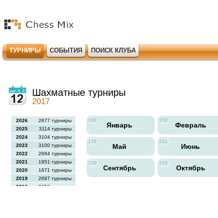
ТУРНИРЫ
СОБЫТИЯ
ПОИСК КЛУБА
Шахматные турниры
2017
188
150
2026
2677 турниры
Январь
Февраль
2025
3114 турниры
2024
3104 турниры
178
231
2023
3100 турниры
Май
Июнь
2022
2684 турниры
2021
1951 турниры
249
245
Сентябрь
Октябрь
2020
1671 турниры
2019
2697 турниры
2018
2456 турниры
2017
2613 турниры
2016
2564 турниры
2015
2731 турниры