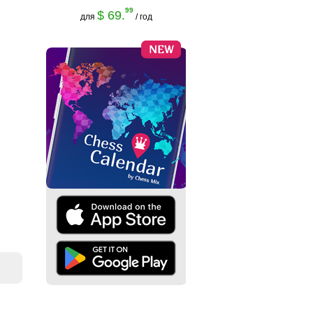
99
$ 69.
для
/ год