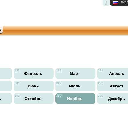
РУС
А
150
192
221
ь
Февраль
Март
Апрель
231
235
225
Июнь
Июль
Август
245
230
269
ь
Октябрь
Ноябрь
Декабрь