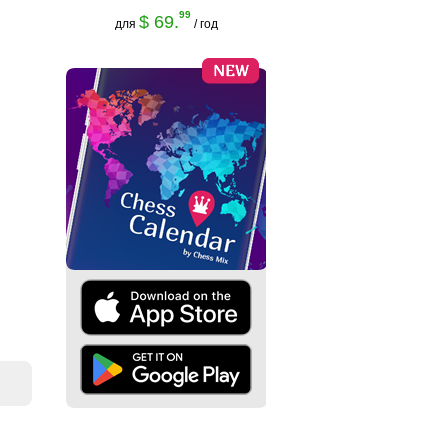
99
$ 69.
для
/ год