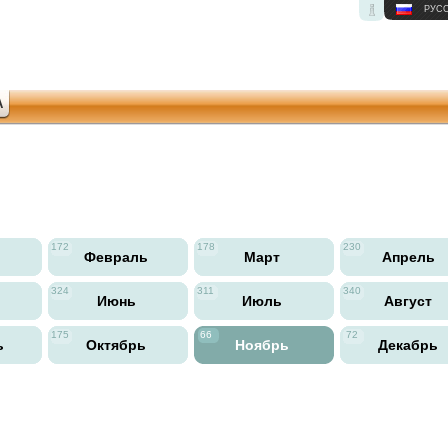
РУС
А
172
178
230
ь
Февраль
Март
Апрель
324
311
340
Июнь
Июль
Август
175
66
72
ь
Октябрь
Ноябрь
Декабрь