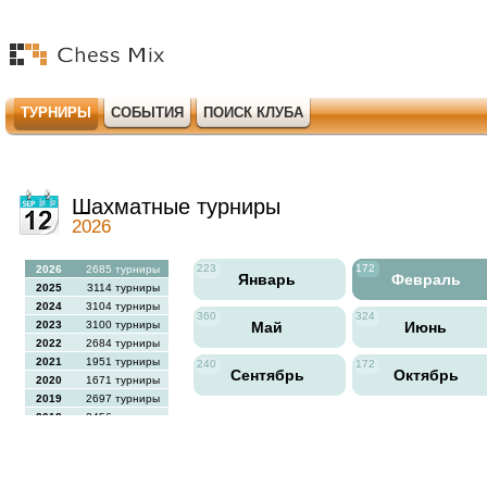
ТУРНИРЫ
СОБЫТИЯ
ПОИСК КЛУБА
Шахматные турниры
2026
223
172
2026
2685 турниры
Январь
Февраль
2025
3114 турниры
2024
3104 турниры
360
324
2023
3100 турниры
Май
Июнь
2022
2684 турниры
2021
1951 турниры
240
172
Сентябрь
Октябрь
2020
1671 турниры
2019
2697 турниры
2018
2456 турниры
2017
2613 турниры
2016
2564 турниры
2015
2731 турниры