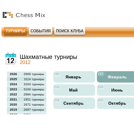
ТУРНИРЫ
СОБЫТИЯ
ПОИСК КЛУБА
Шахматные турниры
2012
184
157
2026
2669 турниры
Январь
Февраль
2025
3114 турниры
2024
3104 турниры
224
258
2023
3100 турниры
Май
Июнь
2022
2684 турниры
2021
1951 турниры
238
200
Сентябрь
Октябрь
2020
1671 турниры
2019
2697 турниры
2018
2456 турниры
2017
2613 турниры
2016
2564 турниры
2015
2731 турниры