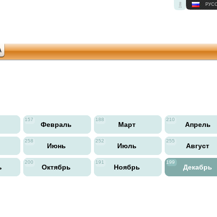
РУС
А
157
188
210
ь
Февраль
Март
Апрель
258
252
255
Июнь
Июль
Август
200
191
199
ь
Октябрь
Ноябрь
Декабрь