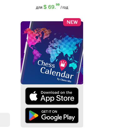
99
$ 69.
для
/ год