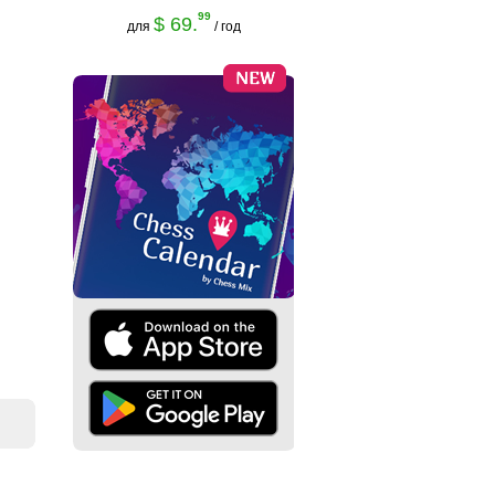
99
$ 69.
для
/ год