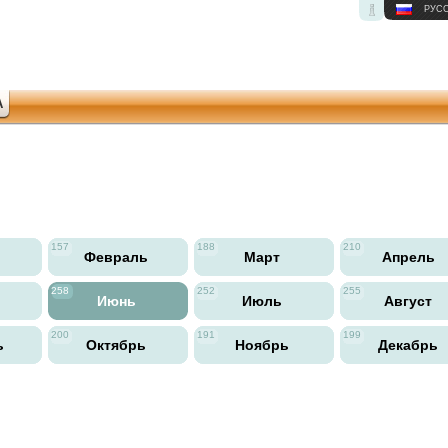
РУС
А
157
188
210
ь
Февраль
Март
Апрель
258
252
255
Июнь
Июль
Август
200
191
199
ь
Октябрь
Ноябрь
Декабрь