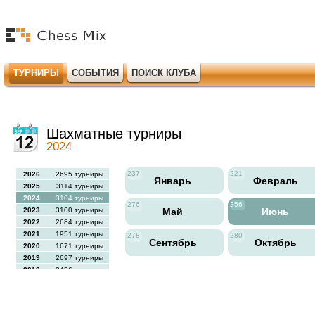
ТУРНИРЫ
СОБЫТИЯ
ПОИСК КЛУБА
Шахматные турниры
2024
237
221
2026
2695 турниры
Январь
Февраль
2025
3114 турниры
2024
3104 турниры
276
256
2023
3100 турниры
Май
Июнь
2022
2684 турниры
2021
1951 турниры
278
280
Сентябрь
Октябрь
2020
1671 турниры
2019
2697 турниры
2018
2456 турниры
2017
2613 турниры
2016
2564 турниры
2015
2731 турниры