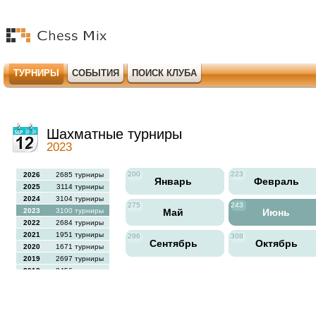
ТУРНИРЫ
СОБЫТИЯ
ПОИСК КЛУБА
Шахматные турниры
2023
200
223
2026
2685 турниры
Январь
Февраль
2025
3114 турниры
2024
3104 турниры
275
243
2023
3100 турниры
Май
Июнь
2022
2684 турниры
2021
1951 турниры
296
308
Сентябрь
Октябрь
2020
1671 турниры
2019
2697 турниры
2018
2456 турниры
2017
2613 турниры
2016
2564 турниры
2015
2731 турниры