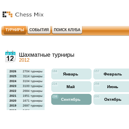
ТУРНИРЫ
СОБЫТИЯ
ПОИСК КЛУБА
Шахматные турниры
2012
184
157
2026
2704 турниры
Январь
Февраль
2025
3114 турниры
2024
3104 турниры
224
258
2023
3100 турниры
Май
Июнь
2022
2684 турниры
2021
1951 турниры
238
200
Сентябрь
Октябрь
2020
1671 турниры
2019
2697 турниры
2018
2456 турниры
2017
2613 турниры
2016
2564 турниры
2015
2731 турниры