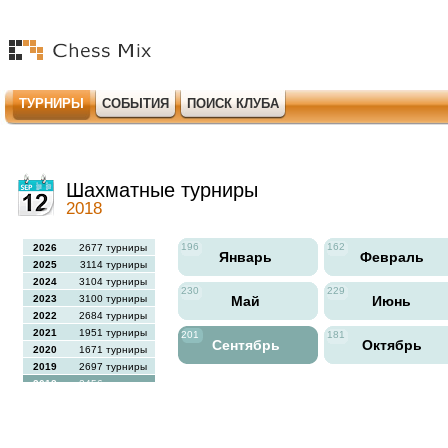
ТУРНИРЫ
СОБЫТИЯ
ПОИСК КЛУБА
Шахматные турниры
2018
196
162
2026
2677 турниры
Январь
Февраль
2025
3114 турниры
2024
3104 турниры
230
229
2023
3100 турниры
Май
Июнь
2022
2684 турниры
2021
1951 турниры
201
181
Сентябрь
Октябрь
2020
1671 турниры
2019
2697 турниры
2018
2456 турниры
2017
2613 турниры
2016
2564 турниры
2015
2731 турниры