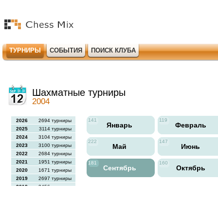
ТУРНИРЫ
СОБЫТИЯ
ПОИСК КЛУБА
Шахматные турниры
2004
141
119
2026
2694 турниры
Январь
Февраль
2025
3114 турниры
2024
3104 турниры
222
147
2023
3100 турниры
Май
Июнь
2022
2684 турниры
2021
1951 турниры
181
160
Сентябрь
Октябрь
2020
1671 турниры
2019
2697 турниры
2018
2456 турниры
2017
2613 турниры
2016
2564 турниры
2015
2731 турниры