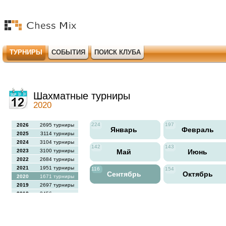
ТУРНИРЫ
СОБЫТИЯ
ПОИСК КЛУБА
Шахматные турниры
2020
224
197
2026
2695 турниры
Январь
Февраль
2025
3114 турниры
2024
3104 турниры
142
143
2023
3100 турниры
Май
Июнь
2022
2684 турниры
2021
1951 турниры
116
154
Сентябрь
Октябрь
2020
1671 турниры
2019
2697 турниры
2018
2456 турниры
2017
2613 турниры
2016
2564 турниры
2015
2731 турниры