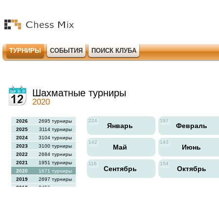
ТУРНИРЫ
СОБЫТИЯ
ПОИСК КЛУБА
Шахматные турниры
2020
224
197
2026
2695 турниры
Январь
Февраль
2025
3114 турниры
2024
3104 турниры
142
143
2023
3100 турниры
Май
Июнь
2022
2684 турниры
2021
1951 турниры
116
154
Сентябрь
Октябрь
2020
1671 турниры
2019
2697 турниры
2018
2456 турниры
2017
2613 турниры
2016
2564 турниры
2015
2731 турниры