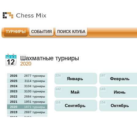
ТУРНИРЫ
СОБЫТИЯ
ПОИСК КЛУБА
Шахматные турниры
2020
224
197
2026
2677 турниры
Январь
Февраль
2025
3114 турниры
2024
3104 турниры
142
143
2023
3100 турниры
Май
Июнь
2022
2684 турниры
2021
1951 турниры
116
154
Сентябрь
Октябрь
2020
1671 турниры
2019
2697 турниры
2018
2456 турниры
2017
2613 турниры
2016
2564 турниры
2015
2731 турниры