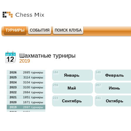
ТУРНИРЫ
СОБЫТИЯ
ПОИСК КЛУБА
Шахматные турниры
2019
184
146
2026
2695 турниры
Январь
Февраль
2025
3114 турниры
2024
3104 турниры
259
267
2023
3100 турниры
Май
Июнь
2022
2684 турниры
2021
1951 турниры
223
241
Сентябрь
Октябрь
2020
1671 турниры
2019
2697 турниры
2018
2456 турниры
2017
2613 турниры
2016
2564 турниры
2015
2731 турниры