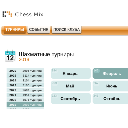
ТУРНИРЫ
СОБЫТИЯ
ПОИСК КЛУБА
Шахматные турниры
2019
184
146
2026
2695 турниры
Январь
Февраль
2025
3114 турниры
2024
3104 турниры
259
267
2023
3100 турниры
Май
Июнь
2022
2684 турниры
2021
1951 турниры
223
241
Сентябрь
Октябрь
2020
1671 турниры
2019
2697 турниры
2018
2456 турниры
2017
2613 турниры
2016
2564 турниры
2015
2731 турниры