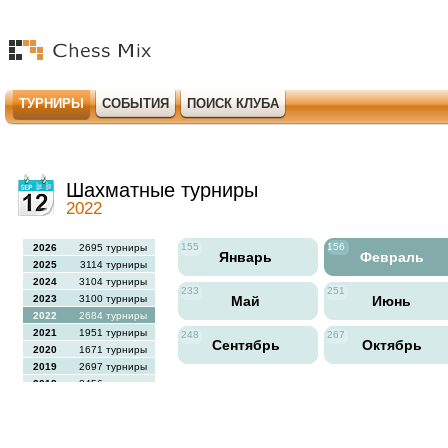
ТУРНИРЫ
СОБЫТИЯ
ПОИСК КЛУБА
Шахматные турниры
2022
155
156
2026
2695 турниры
Январь
Февраль
2025
3114 турниры
2024
3104 турниры
233
251
2023
3100 турниры
Май
Июнь
2022
2684 турниры
2021
1951 турниры
248
267
Сентябрь
Октябрь
2020
1671 турниры
2019
2697 турниры
2018
2456 турниры
2017
2613 турниры
2016
2564 турниры
2015
2731 турниры