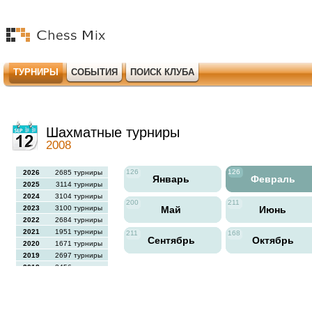
ТУРНИРЫ
СОБЫТИЯ
ПОИСК КЛУБА
Шахматные турниры
2008
126
126
2026
2685 турниры
Январь
Февраль
2025
3114 турниры
2024
3104 турниры
200
211
2023
3100 турниры
Май
Июнь
2022
2684 турниры
2021
1951 турниры
211
168
Сентябрь
Октябрь
2020
1671 турниры
2019
2697 турниры
2018
2456 турниры
2017
2613 турниры
2016
2564 турниры
2015
2731 турниры