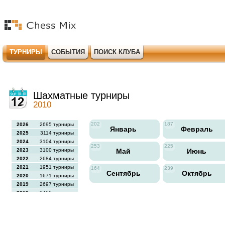
ТУРНИРЫ
СОБЫТИЯ
ПОИСК КЛУБА
Шахматные турниры
2010
202
187
2026
2695 турниры
Январь
Февраль
2025
3114 турниры
2024
3104 турниры
253
225
2023
3100 турниры
Май
Июнь
2022
2684 турниры
2021
1951 турниры
164
239
Сентябрь
Октябрь
2020
1671 турниры
2019
2697 турниры
2018
2456 турниры
2017
2613 турниры
2016
2564 турниры
2015
2731 турниры