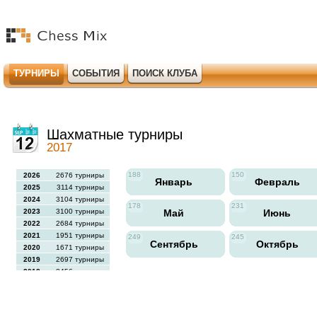
ТУРНИРЫ
СОБЫТИЯ
ПОИСК КЛУБА
Шахматные турниры
2017
188
150
2026
2676 турниры
Январь
Февраль
2025
3114 турниры
2024
3104 турниры
178
231
2023
3100 турниры
Май
Июнь
2022
2684 турниры
2021
1951 турниры
249
245
Сентябрь
Октябрь
2020
1671 турниры
2019
2697 турниры
2018
2456 турниры
2017
2613 турниры
2016
2564 турниры
2015
2731 турниры