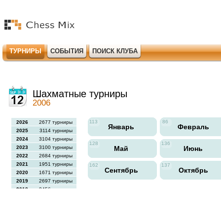
ТУРНИРЫ
СОБЫТИЯ
ПОИСК КЛУБА
Шахматные турниры
2006
113
86
2026
2677 турниры
Январь
Февраль
2025
3114 турниры
2024
3104 турниры
128
136
2023
3100 турниры
Май
Июнь
2022
2684 турниры
2021
1951 турниры
162
137
Сентябрь
Октябрь
2020
1671 турниры
2019
2697 турниры
2018
2456 турниры
2017
2613 турниры
2016
2564 турниры
2015
2731 турниры