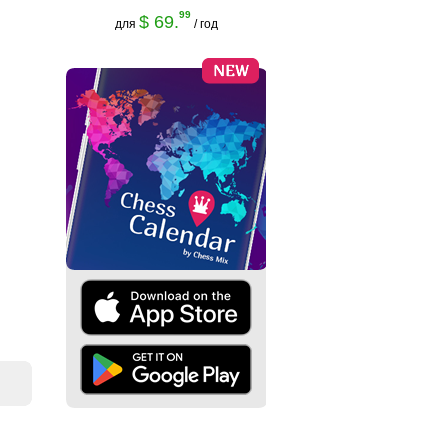
99
$ 69.
для
/ год