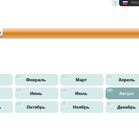
РУС
А
197
123
110
ь
Февраль
Март
Апрель
143
138
135
Июнь
Июль
Август
154
95
94
ь
Октябрь
Ноябрь
Декабрь