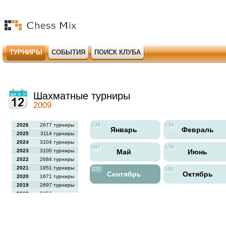
ТУРНИРЫ
СОБЫТИЯ
ПОИСК КЛУБА
Шахматные турниры
2009
139
134
2026
2677 турниры
Январь
Февраль
2025
3114 турниры
2024
3104 турниры
247
178
2023
3100 турниры
Май
Июнь
2022
2684 турниры
2021
1951 турниры
233
192
Сентябрь
Октябрь
2020
1671 турниры
2019
2697 турниры
2018
2456 турниры
2017
2613 турниры
2016
2564 турниры
2015
2731 турниры