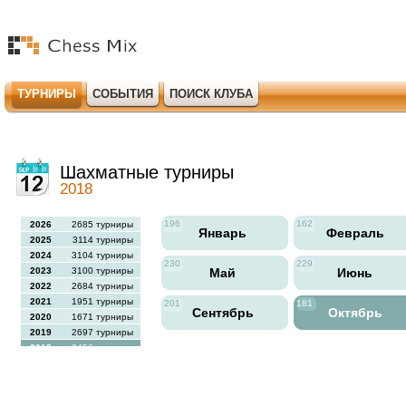
ТУРНИРЫ
СОБЫТИЯ
ПОИСК КЛУБА
Шахматные турниры
2018
196
162
2026
2685 турниры
Январь
Февраль
2025
3114 турниры
2024
3104 турниры
230
229
2023
3100 турниры
Май
Июнь
2022
2684 турниры
2021
1951 турниры
201
181
Сентябрь
Октябрь
2020
1671 турниры
2019
2697 турниры
2018
2456 турниры
2017
2613 турниры
2016
2564 турниры
2015
2731 турниры