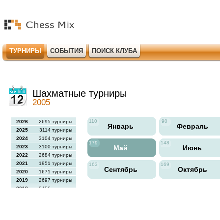
ТУРНИРЫ
СОБЫТИЯ
ПОИСК КЛУБА
Шахматные турниры
2005
110
90
2026
2695 турниры
Январь
Февраль
2025
3114 турниры
2024
3104 турниры
179
148
2023
3100 турниры
Май
Июнь
2022
2684 турниры
2021
1951 турниры
163
169
Сентябрь
Октябрь
2020
1671 турниры
2019
2697 турниры
2018
2456 турниры
2017
2613 турниры
2016
2564 турниры
2015
2731 турниры