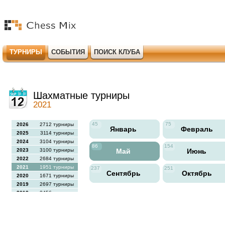
ТУРНИРЫ
СОБЫТИЯ
ПОИСК КЛУБА
Шахматные турниры
2021
45
75
2026
2712 турниры
Январь
Февраль
2025
3114 турниры
2024
3104 турниры
86
154
2023
3100 турниры
Май
Июнь
2022
2684 турниры
2021
1951 турниры
237
251
Сентябрь
Октябрь
2020
1671 турниры
2019
2697 турниры
2018
2456 турниры
2017
2613 турниры
2016
2564 турниры
2015
2731 турниры